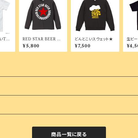
いTシ
RED STAR BEER ロ
どんとこいスウェット★
生ビー
ンT★
¥5,800
¥7,500
¥4,5
商品一覧に戻る