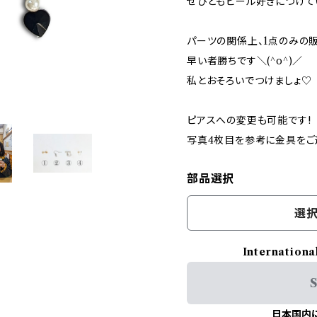
ぜひともビール好きにつけて
パーツの関係上、1点のみの
早い者勝ちです＼(^o^)／
私とおそろいでつけましょ♡
ピアスへの変更も可能です!
写真4枚目を参考に金具をご
部品選択
選択
Internationa
S
日本国内