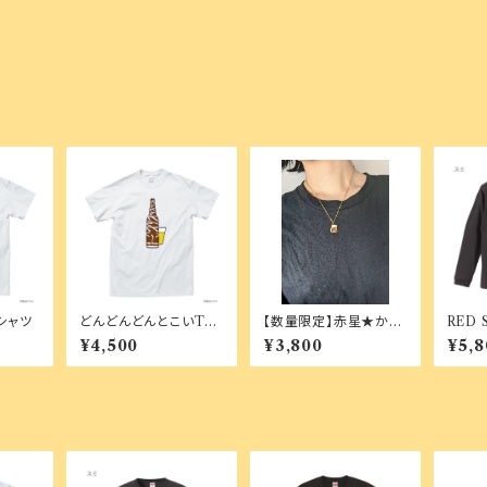
シャツ
どんどんどんとこいTシ
【数量限定】赤星★かな
RED 
ャツ
は手作りビールネックレ
ンT★
¥4,500
¥3,800
¥5,8
ス