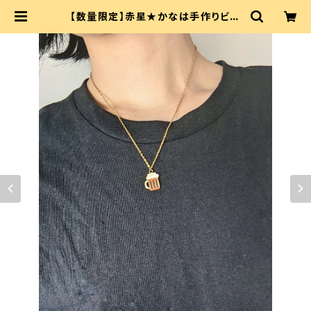
【数量限定】赤星★かなは手作りビー
ルネックレス | 赤星★かなは