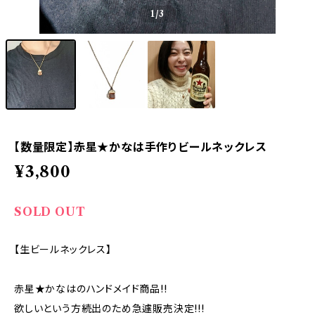
1
/3
【数量限定】赤星★かなは手作りビールネックレス
¥3,800
SOLD OUT
【生ビールネックレス】
赤星★かなはのハンドメイド商品!!
欲しいという方続出のため急遽販売決定!!!